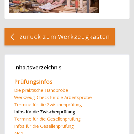
Blöcke
[Cocoon] Custom HTML überspringen
zurück zum Werkzeugkasten
Blöcke
Inhaltsverzeichnis
Inhaltsverzeichnis überspringen
Prüfungsinfos
Die praktische Handprobe
Werkzeug-Check für die Arbeitsprobe
Termine für die Zwischenprüfung
Infos für die Zwischenprüfung
Termine für die Gesellenprüfung
Infos für die Gesellenprüfung
AP 1