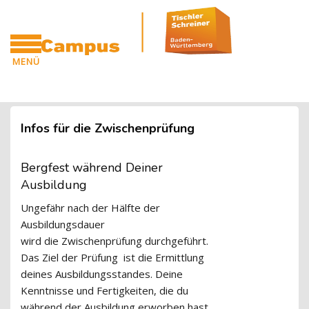
Blöcke
Zum Hauptinhalt
MENÜ
CAMPUS
Blöcke
Infos für die Zwischenprüfung
Bergfest
während Deiner
Ausbildung
Ungefähr nach der Hälfte der
Ausbildungsdauer
wird
die
Zwischenprüfung durchgeführt.
Das Ziel
der Prüfung
ist die Ermittlung
deines Ausbildungsstandes. Deine
Kenntnisse und Fertigkeiten, die du
während der Ausbildung erworben hast,