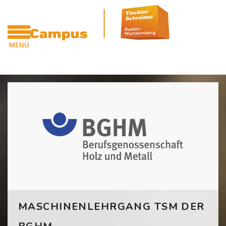
Zum Hauptinhalt
MENÜ
CAMPUS
Blöcke
[Cocoon] Custom HTML überspringen
MASCHINENLEHRGANG TSM DER