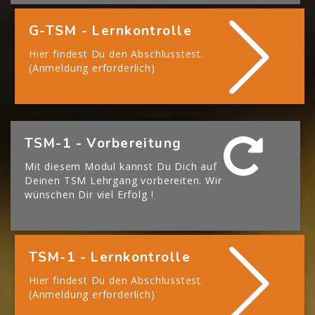
G-TSM - Lernkontrolle
Hier findest Du den Abschlusstest.
(Anmeldung erforderlich)
[Cocoon] Boxes überspringen
TSM-1 - Vorbereitung
Mit diesem Modul kannst Du Dich auf
Deinen TSM Lehrgang vorbereiten. Wir
wünschen Dir viel Erfolg !
TSM-1 - Lernkontrolle
Hier findest Du den Abschlusstest.
(Anmeldung erforderlich)