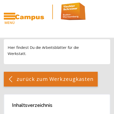
Blöcke
Zum Hauptinhalt
MENÜ
CAMPUS
Blöcke
Hier findest Du die Arbeitsblätter für die
Werkstatt.
Blöcke
[Cocoon] Custom HTML überspringen
zurück zum Werkzeugkasten
Blöcke
Inhaltsverzeichnis
Inhaltsverzeichnis überspringen