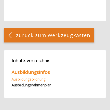
Blöcke
[Cocoon] Custom HTML überspringen
zurück zum Werkzeugkasten
Blöcke
Inhaltsverzeichnis
Inhaltsverzeichnis überspringen
Ausbildungsinfos
Ausbildungsordnung
Ausbildungsrahmenplan