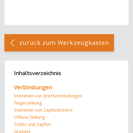
Blöcke
[Cocoon] Custom HTML überspringen
zurück zum Werkzeugkasten
Blöcke
Inhaltsverzeichnis
Inhaltsverzeichnis überspringen
Verbindungen
Stemmen von Brettverbindungen
Fingerzinkung
Stemmen von Zapfenlöchern
Offene Zinkung
Schlitz und Zapfen
Gratung