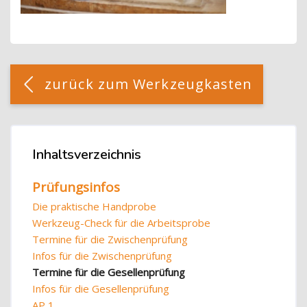
Blöcke
[Cocoon] Custom HTML überspringen
zurück zum Werkzeugkasten
Blöcke
Inhaltsverzeichnis
Inhaltsverzeichnis überspringen
Prüfungsinfos
Die praktische Handprobe
Werkzeug-Check für die Arbeitsprobe
Termine für die Zwischenprüfung
Infos für die Zwischenprüfung
Termine für die Gesellenprüfung
Infos für die Gesellenprüfung
AP 1